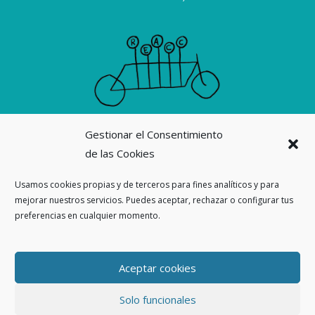
Gestionar el Consentimiento
Suscribirme a la revista La Ortiga
de las Cookies
Nuestras revistas
Usamos cookies propias y de terceros para fines analíticos y para
mejorar nuestros servicios. Puedes aceptar, rechazar o configurar tus
preferencias en cualquier momento.
Ahora también en
Threads
Aceptar cookies
Solo funcionales
Copyleft 2026. La Ortiga Colectiva |
Privacidad
|
Aviso Legal
|
Política