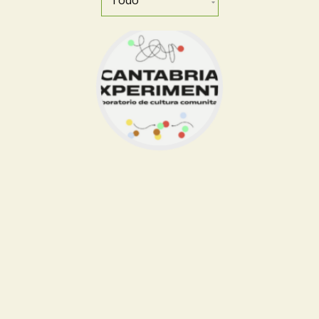
CANTABRIA EXPERIMENTA