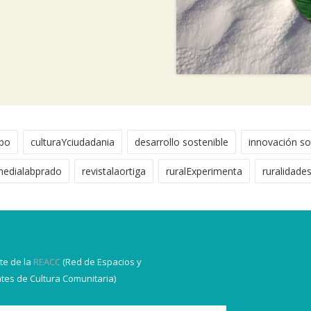
rpo
culturaYciudadania
desarrollo sostenible
innovación so
edialabprado
revistalaortiga
ruralExperimenta
ruralidade
te de la
REACC
(Red de Espacios y
tes de Cultura Comunitaria)