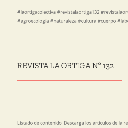
#laortigacolectiva #revistalaortiga132 #revistala
#agroecología #naturaleza #cultura #cuerpo #lab
REVISTA LA ORTIGA Nº 132
Listado de contenido. Descarga los artículos de la re