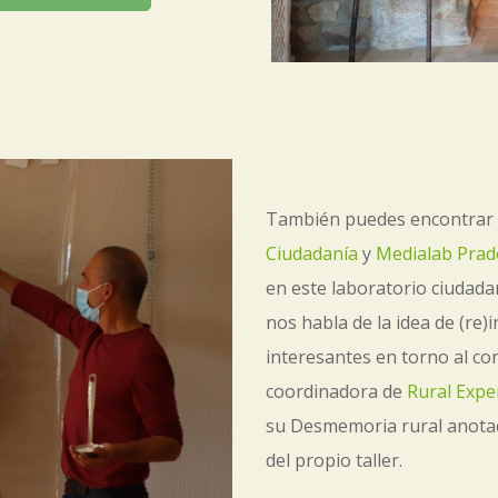
También puedes encontrar e
Ciudadanía
y
Medialab Prad
en este laboratorio ciudadan
nos habla de la idea de (re)i
interesantes en torno al co
coordinadora de
Rural Expe
su
Des
memoria rural anotac
del propio taller.