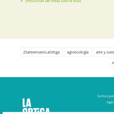
[Historias de vida] Gloria Ruiz
25aniversarioLaOrtiga
agroecología
arte y cue
m
Somos par
Agen