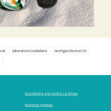
cial
laboratorioCiudadano
laortigacolectiva132
s
Suscribirme a la revista La Ortiga
Nuestras revistas