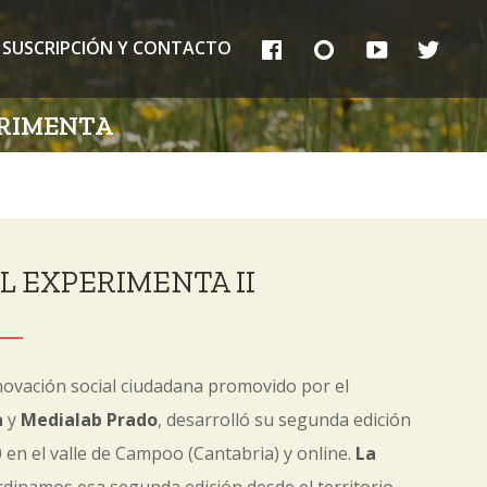
FB
IG
YT
TT
SUSCRIPCIÓN Y CONTACTO
ERIMENTA
L EXPERIMENTA II
novación social ciudadana promovido por el
a
y
Medialab Prado
, desarrolló su segunda edición
en el valle de Campoo (Cantabria) y online.
La