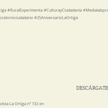
ortiga #RuralExperimenta #CulturayCiudadanía #Medialabpr
oratoriociudadano #25AniversarioLaOrtiga
DESCÁRGATE 
vista La Ortiga nº 132 en