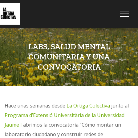
LABS, SALUD MENTAL
COMUNITARIA Y UNA
CONVOCATORIA
Hace unas semanas desde
La Ortiga Colectiva
junto al
Programa d’Extensió Universitària de la Universidad
Jaume I
abrimos la convocatoria “Cómo montar un
laboratorio ciudadano y construir redes de