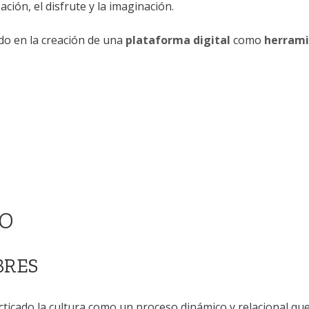
ación, el disfrute y la imaginación.
o en la creación de una
plataforma digital
como
herram
RO
BRES
icado la cultura como un proceso dinámico y relacional que 