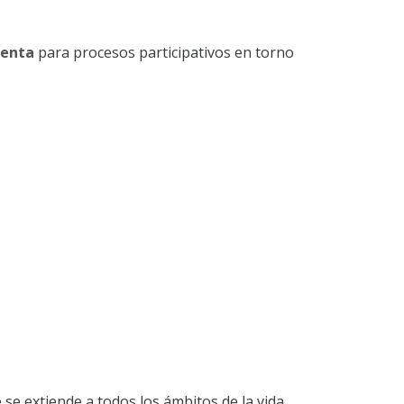
ienta
para procesos participativos en torno
se extiende a todos los ámbitos de la vida.