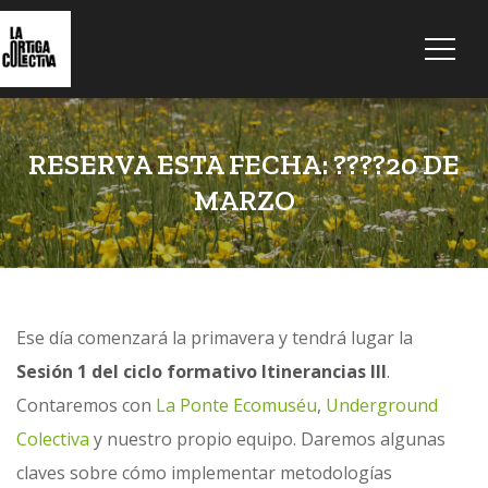
RESERVA ESTA FECHA: ????20 DE
MARZO
Ese día comenzará la primavera y tendrá lugar la
Sesión 1 del ciclo formativo Itinerancias III
.
Contaremos con
La Ponte Ecomuséu
,
Underground
Colectiva
y nuestro propio equipo. Daremos algunas
claves sobre cómo implementar metodologías