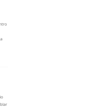
ntro
ta
io
blar