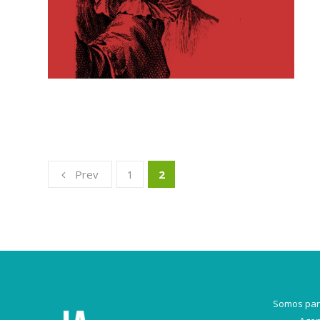
Prev
1
2
Somos par