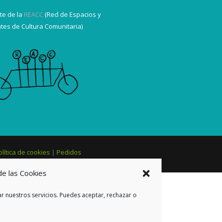
te de la
REACC
(Red de Espacios y
tes de Cultura Comunitaria)
olítica de cookies
|
Pedidos
de las Cookies
r nuestros servicios. Puedes aceptar, rechazar o