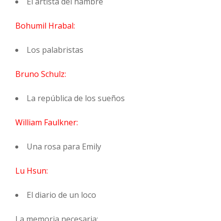
El artista del hambre
Bohumil Hrabal:
Los palabristas
Bruno Schulz:
La república de los sueños
William Faulkner:
Una rosa para Emily
Lu Hsun:
El diario de un loco
La memoria necesaria: