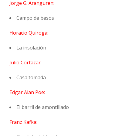
Jorge G. Aranguren:
Campo de besos
Horacio Quiroga:
La insolación
Julio Cortázar:
Casa tomada
Edgar Alan Poe:
El barril de amontillado
Franz Kafka: