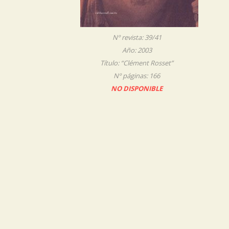
Nº revista: 39/41
Año: 2003
Título: “Clément Rosset”
Nº páginas: 166
NO DISPONIBLE