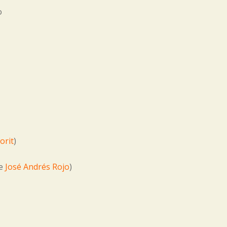
o
orit
)
de
José Andrés Rojo
)