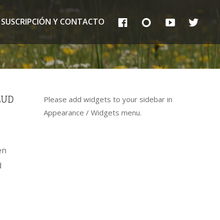
FB
IG
YT
TT
SUSCRIPCIÓN Y CONTACTO
LUD
Please add widgets to your sidebar in
Appearance / Widgets menu.
en
d