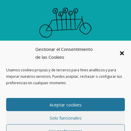
Gestionar el Consentimiento
Suscribirme a la revista La Ortiga
de las Cookies
Nuestras revistas
Usamos cookies propias y de terceros para fines analíticos y para
mejorar nuestros servicios. Puedes aceptar, rechazar o configurar tus
Ahora también en
preferencias en cualquier momento.
Threads
Aceptar cookies
Solo funcionales
Copyleft 2026. La Ortiga Colectiva |
Privacidad
|
Aviso Legal
|
Política
de cookies
|
Pedidos
Ver preferencias