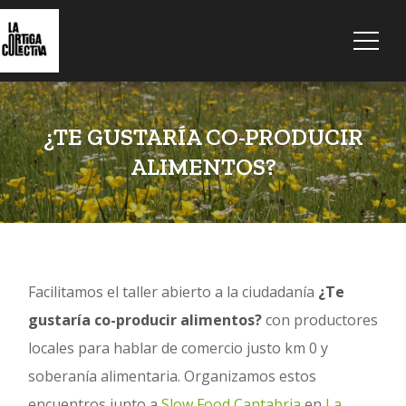
¿TE GUSTARÍA CO-PRODUCIR
ALIMENTOS?
Facilitamos el taller abierto a la ciudadanía
¿Te
gustaría co-producir alimentos?
con productores
locales para hablar de comercio justo km 0 y
soberanía alimentaria. Organizamos estos
encuentros junto a
Slow Food Cantabria
en
La