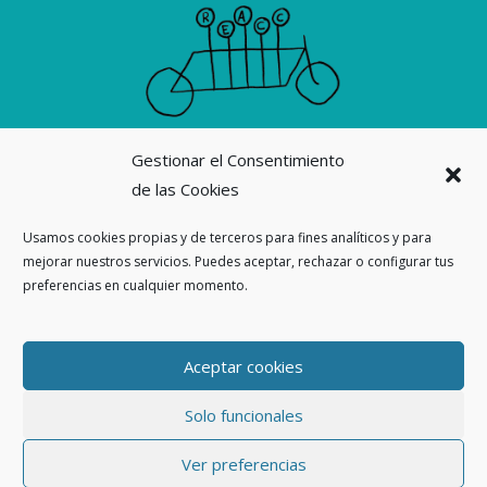
Gestionar el Consentimiento
Suscribirme a la revista La Ortiga
de las Cookies
Nuestras revistas
Usamos cookies propias y de terceros para fines analíticos y para
mejorar nuestros servicios. Puedes aceptar, rechazar o configurar tus
Ahora también en
preferencias en cualquier momento.
Threads
Aceptar cookies
Solo funcionales
Copyleft 2026. La Ortiga Colectiva |
Privacidad
|
Aviso Legal
|
Política
de cookies
|
Pedidos
Ver preferencias